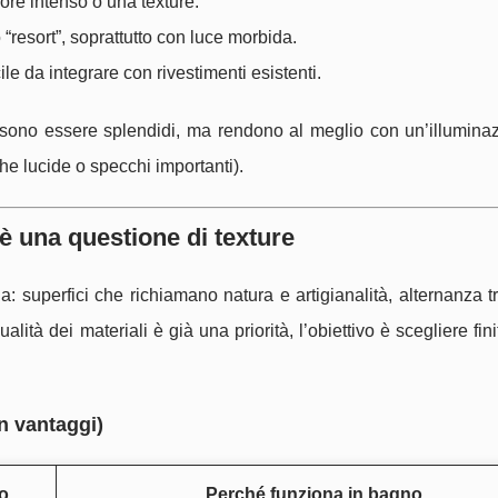
lore intenso o una texture.
“resort”, soprattutto con luce morbida.
le da integrare con rivestimenti esistenti.
possono essere splendidi, ma rendono al meglio con un’illumina
he lucide o specchi importanti).
o è una questione di texture
 superfici che richiamano natura e artigianalità, alternanza tr
alità dei materiali è già una priorità, l’obiettivo è scegliere fini
on vantaggi)
vo
Perché funziona in bagno