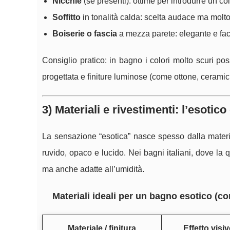
Nicchie
(se presenti): ottime per introdurre un co
Soffitto
in tonalità calda: scelta audace ma molto 
Boiserie o fascia
a mezza parete: elegante e faci
Consiglio pratico: in bagno i colori molto scuri 
progettata e finiture luminose (come ottone, ceramic
3) Materiali e rivestimenti: l’esotic
La sensazione “esotica” nasce spesso dalla materia:
ruvido, opaco e lucido. Nei bagni italiani, dove la qu
ma anche adatte all’umidità.
Materiali ideali per un bagno esotico (c
Materiale / finitura
Effetto visi