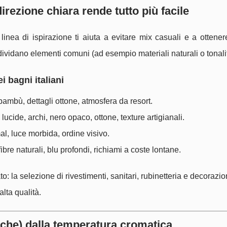
direzione chiara rende tutto più facile
linea di ispirazione ti aiuta a evitare mix casuali e a ottene
vidano elementi comuni (ad esempio materiali naturali o tonalit
i bagni italiani
 bambù, dettagli ottone, atmosfera da resort.
 lucide, archi, nero opaco, ottone, texture artigianali.
mal, luce morbida, ordine visivo.
 fibre naturali, blu profondi, richiami a coste lontane.
o: la selezione di rivestimenti, sanitari, rubinetteria e decorazio
alta qualità.
anche) dalla temperatura cromatica