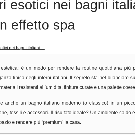
esotici nei bagni itali
n effetto spa
ci nei bagni italiani:...
estetica: è un modo per rendere la routine quotidiana più p
nza tipica degli interni italiani. Il segreto sta nel bilanciare s
teriali resistenti all’umidità, finiture curate e una palette coere
re anche un bagno italiano moderno (o classico) in un piccol
ione, tessili e accessori. Il risultato ideale? Un ambiente caldo e 
spazio e rendere più “premium” la casa.