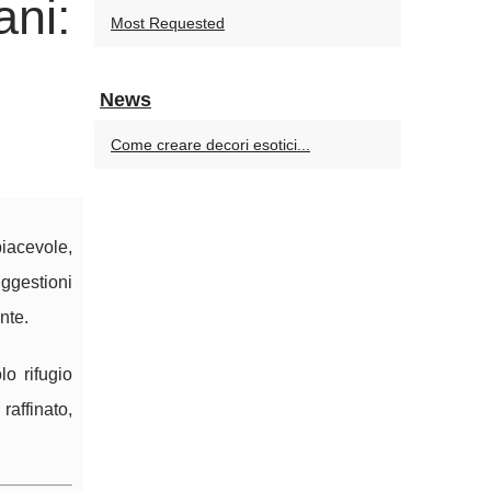
ani:
Most Requested
News
Come creare decori esotici...
iacevole,
uggestioni
nte.
o rifugio
raffinato,