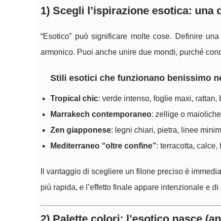
1) Scegli l’ispirazione esotica: una 
“Esotico” può significare molte cose. Definire una 
armonico. Puoi anche unire due mondi, purché condi
Stili esotici che funzionano benissimo ne
Tropical chic
: verde intenso, foglie maxi, rattan,
Marrakech contemporaneo
: zellige o maioliche
Zen giapponese
: legni chiari, pietra, linee mini
Mediterraneo “oltre confine”
: terracotta, calce,
Il vantaggio di scegliere un filone preciso è immediat
più rapida, e l’effetto finale appare intenzionale e di 
2) Palette colori: l’esotico nasce (