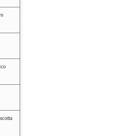
ni
ico
racotta