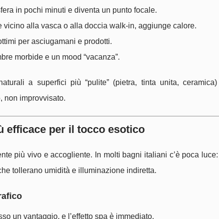
fera in pochi minuti e diventa un punto focale.
 vicino alla vasca o alla doccia walk-in, aggiunge calore.
ottimi per asciugamani e prodotti.
mbre morbide e un mood “vacanza”.
aturali a superfici più “pulite” (pietra, tinta unita, ceramic
o, non improvvisato.
ù efficace per il tocco esotico
nte più vivo e accogliente. In molti bagni italiani c’è poca luce
 che tollerano umidità e illuminazione indiretta.
rafico
sso un vantaggio, e l’effetto spa è immediato.