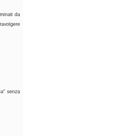
ominati da
travolgere
ia” senza